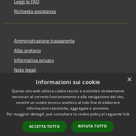
Leggi le FAQ
Richiesta assistenza
Amministrazione trasparente
Albo pretorio
Informativa privacy
Note legali
×
Dichiarazione di accessibilità
Informazioni sui cookie
Questo sito web utilizza cookie tecnici e assimilati strettamente
necessari al corretto funzionamento e alla navigazione del sito,
nonché un cookie tecnico analitico al solo fine di elaborare
informazioni statistiche, aggregate e anonime.
RSS
Copyright © 2026 • Comune di
Per maggiori dettagli, può consultare la cookie policy al seguente
link
Accessibilità
Lacchiarella • Powered by
Privacy
Municipium
Accesso
•
RIFIUTA TUTTO
ACCETTA TUTTO
Cookie
redazione