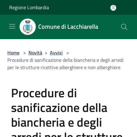
Salta al contenuto principale
Regione Lombardia
Comune di Lacchiarella
Home
>
Novità
>
Avvisi
>
Procedure di sanificazione della biancheria e degli arredi
per le strutture ricettive alberghiere e non alberghiere
Procedure di
sanificazione della
biancheria e degli
arredi per le strutture