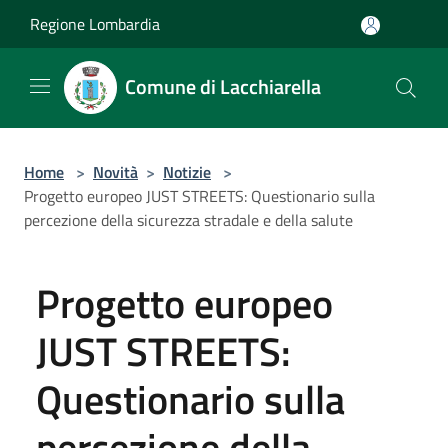
Salta al contenuto principale
Regione Lombardia
Comune di Lacchiarella
Home
>
Novità
>
Notizie
>
Progetto europeo JUST STREETS: Questionario sulla
percezione della sicurezza stradale e della salute
Progetto europeo
JUST STREETS:
Questionario sulla
percezione della