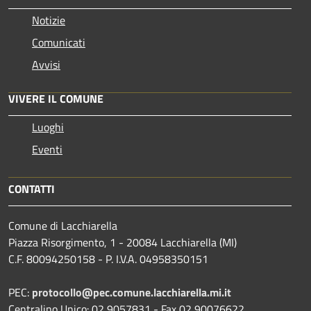
Notizie
Comunicati
Avvisi
VIVERE IL COMUNE
Luoghi
Eventi
CONTATTI
Comune di Lacchiarella
Piazza Risorgimento, 1 - 20084 Lacchiarella (MI)
C.F. 80094250158 - P. I.V.A. 04958350151
PEC:
protocollo@pec.comune.lacchiarella.mi.it
Centralino Unico: 02 9057831 - Fax 02 90076622