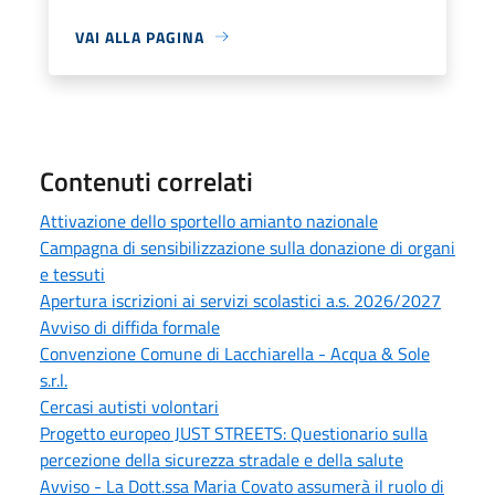
VAI ALLA PAGINA
Contenuti correlati
Attivazione dello sportello amianto nazionale
Campagna di sensibilizzazione sulla donazione di organi
e tessuti
Apertura iscrizioni ai servizi scolastici a.s. 2026/2027
Avviso di diffida formale
Convenzione Comune di Lacchiarella - Acqua & Sole
s.r.l.
Cercasi autisti volontari
Progetto europeo JUST STREETS: Questionario sulla
percezione della sicurezza stradale e della salute
Avviso - La Dott.ssa Maria Covato assumerà il ruolo di