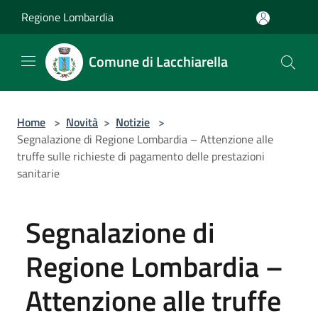
Salta al contenuto principale
Regione Lombardia
Comune di Lacchiarella
Home
>
Novità
>
Notizie
>
Segnalazione di Regione Lombardia – Attenzione alle
truffe sulle richieste di pagamento delle prestazioni
sanitarie
Segnalazione di
Regione Lombardia –
Attenzione alle truffe