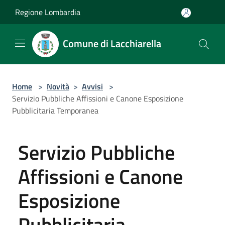
Salta al contenuto principale
Regione Lombardia
Comune di Lacchiarella
Home
>
Novità
>
Avvisi
>
Servizio Pubbliche Affissioni e Canone Esposizione
Pubblicitaria Temporanea
Servizio Pubbliche
Affissioni e Canone
Esposizione
Pubblicitaria