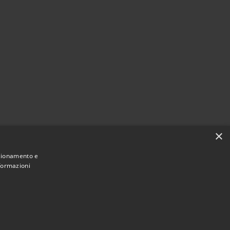
×
nzionamento e
nformazioni
Municipium
Accesso redazione
cchiarella • Powered by
•