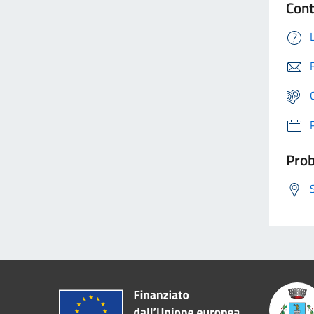
Cont
Prob