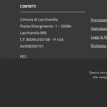
CONTATTI
Comune di Lacchiarella
Prenotaz
Piazza Risorgimento, 1 - 20084
Segnalazi
Lacchiarella (MI)
Leggi le 
C.F. 80094250158 - P. I.V.A.
Richiesta
04958350151
PEC:
protocollo@pec.comune.lacchiarella.mi.it
Centralino Unico: 02 9057831 - Fax 02
Questo sito 
90076622
alla navig
RSS
Accessibilità
Privacy
Cookie
Mappa de