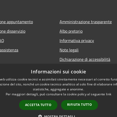
ione appuntamento
Amministrazione trasparente
one disservizio
Albo pretorio
FAQ
Informativa privacy
 assistenza
Note legali
Dichiarazione di accessibilità
Informazioni sui cookie
web utilizza cookie tecnici e assimilati strettamente necessari al corretto fu
azione del sito, nonché un cookie tecnico analitico al solo fine di elaborare i
statistiche, aggregate e anonime.
Per maggiori dettagli, può consultare la cookie policy al seguente
link
RIFIUTA TUTTO
ACCETTA TUTTO
l sito
Copyright © 2026 • Comune di La
MOSTRA DETTAGLI