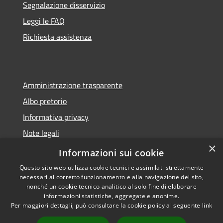
Segnalazione disservizio
Leggi le FAQ
Richiesta assistenza
Amministrazione trasparente
Albo pretorio
Informativa privacy
Note legali
×
Dichiarazione di accessibilità
Informazioni sui cookie
Questo sito web utilizza cookie tecnici e assimilati strettamente
necessari al corretto funzionamento e alla navigazione del sito,
nonché un cookie tecnico analitico al solo fine di elaborare
informazioni statistiche, aggregate e anonime.
RSS
Copyright © 2026 • Comune di
Per maggiori dettagli, può consultare la cookie policy al seguente
link
Accessibilità
Lacchiarella • Powered by
Privacy
Municipium
Accesso