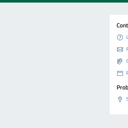
Cont
Prob