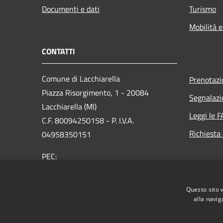
Documenti e dati
Turismo
Mobilità e
CONTATTI
Comune di Lacchiarella
Prenotaz
Piazza Risorgimento, 1 - 20084
Segnalazi
Lacchiarella (MI)
Leggi le 
C.F. 80094250158 - P. I.V.A.
Richiesta
04958350151
PEC:
protocollo@pec.comune.lacchiarella.mi.it
Centralino Unico: 02 9057831 - Fax 02
Questo sito 
90076622
alla navig