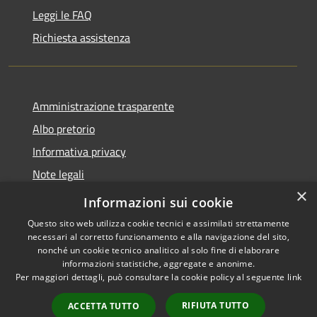
Leggi le FAQ
Richiesta assistenza
Amministrazione trasparente
Albo pretorio
Informativa privacy
Note legali
×
Dichiarazione di accessibilità
Informazioni sui cookie
Questo sito web utilizza cookie tecnici e assimilati strettamente
necessari al corretto funzionamento e alla navigazione del sito,
nonché un cookie tecnico analitico al solo fine di elaborare
informazioni statistiche, aggregate e anonime.
RSS
Copyright © 2026 • Comune di
Per maggiori dettagli, può consultare la cookie policy al seguente
link
Accessibilità
Lacchiarella • Powered by
Privacy
Municipium
Accesso
•
RIFIUTA TUTTO
ACCETTA TUTTO