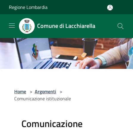
Salta al contenuto principale
Regione Lombardia
Comune di Lacchiarella
Home
>
Argomenti
>
Comunicazione istituzionale
Comunicazione