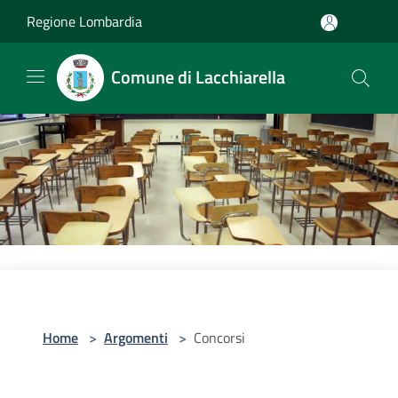
Salta al contenuto principale
Regione Lombardia
Comune di Lacchiarella
Home
>
Argomenti
>
Concorsi