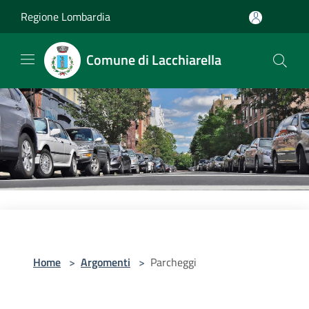
Salta al contenuto principale
Regione Lombardia
Comune di Lacchiarella
Home
>
Argomenti
>
Parcheggi