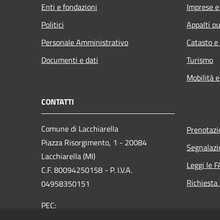
Enti e fondazioni
Imprese 
Politici
Appalti pu
Personale Amministrativo
Catasto e
Documenti e dati
Turismo
Mobilità e
CONTATTI
Comune di Lacchiarella
Prenotaz
Piazza Risorgimento, 1 - 20084
Segnalazi
Lacchiarella (MI)
Leggi le 
C.F. 80094250158 - P. I.V.A.
Richiesta
04958350151
PEC:
protocollo@pec.comune.lacchiarella.mi.it