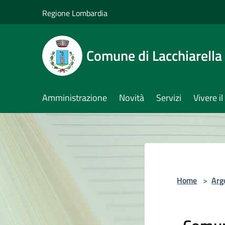
Salta al contenuto principale
Regione Lombardia
Comune di Lacchiarella
Amministrazione
Novità
Servizi
Vivere 
Home
>
Arg