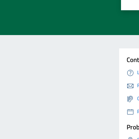
Cont
Prob