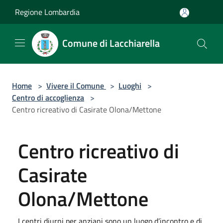
Salta al contenuto principale
Regione Lombardia
Comune di Lacchiarella
Home
>
Vivere il Comune
>
Luoghi
>
Centro di accoglienza
>
Centro ricreativo di Casirate Olona/Mettone
Centro ricreativo di
Casirate
Olona/Mettone
I centri diurni per anziani sono un luogo d’incontro e di