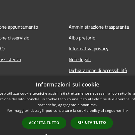
ione appuntamento
Amministrazione trasparente
one disservizio
Albo pretorio
FAQ
Informativa privacy
 assistenza
Note legali
Dichiarazione di accessibilità
Informazioni sui cookie
web utilizza cookie tecnici e assimilati strettamente necessari al corretto fu
azione del sito, nonché un cookie tecnico analitico al solo fine di elaborare i
statistiche, aggregate e anonime.
Per maggiori dettagli, può consultare la cookie policy al seguente
link
RIFIUTA TUTTO
ACCETTA TUTTO
l sito
Copyright © 2026 • Comune di La