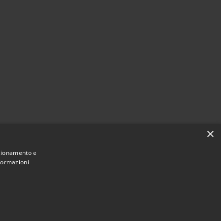
×
nzionamento e
nformazioni
Municipium
Accesso redazione
cchiarella • Powered by
•