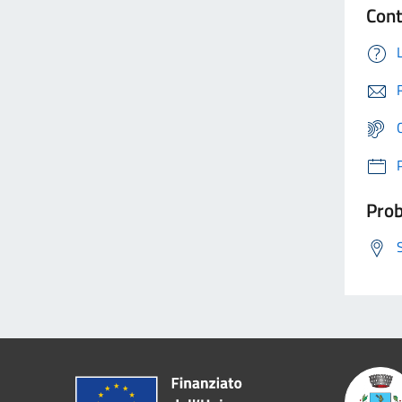
Cont
Prob