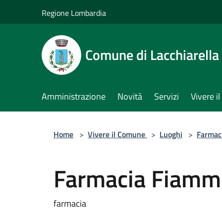
Salta al contenuto principale
Regione Lombardia
Comune di Lacchiarella
Amministrazione
Novità
Servizi
Vivere 
Home
>
Vivere il Comune
>
Luoghi
>
Farmac
Farmacia Fiamm
farmacia