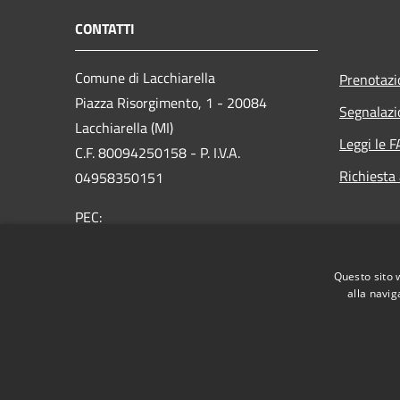
CONTATTI
Comune di Lacchiarella
Prenotaz
Piazza Risorgimento, 1 - 20084
Segnalazi
Lacchiarella (MI)
Leggi le 
C.F. 80094250158 - P. I.V.A.
Richiesta
04958350151
PEC:
protocollo@pec.comune.lacchiarella.mi.it
Centralino Unico: 02 9057831 - Fax 02
Questo sito 
90076622
alla navig
RSS
Accessibilità
Privacy
Cookie
Mappa de