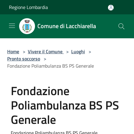
Salta al contenuto principale
Regione Lombardia
Comune di Lacchiarella
Home
>
Vivere il Comune
>
Luoghi
>
Pronto soccorso
>
Fondazione Poliambulanza BS PS Generale
Fondazione
Poliambulanza BS PS
Generale
Fondazione Poliambulanza BS PS Generale