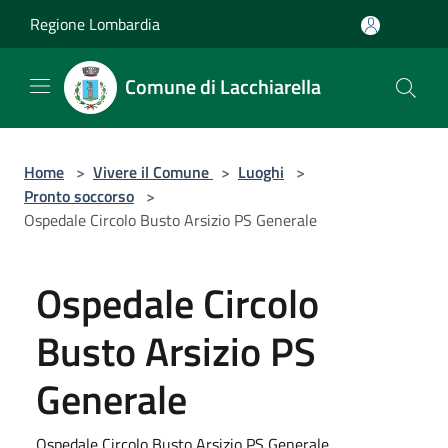
Salta al contenuto principale
Regione Lombardia
Comune di Lacchiarella
Home
>
Vivere il Comune
>
Luoghi
>
Pronto soccorso
>
Ospedale Circolo Busto Arsizio PS Generale
Ospedale Circolo
Busto Arsizio PS
Generale
Ospedale Circolo Busto Arsizio PS Generale