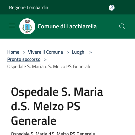
Salta al contenuto principale
Regione Lombardia
Comune di Lacchiarella
Home
>
Vivere il Comune
>
Luoghi
>
Pronto soccorso
>
Ospedale S. Maria d.S. Melzo PS Generale
Ospedale S. Maria
d.S. Melzo PS
Generale
Ospedale S. Maria d.S. Melzo PS Generale