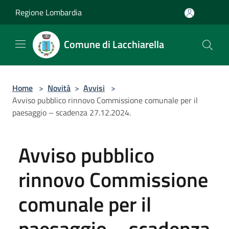
Salta al contenuto principale
Regione Lombardia
Comune di Lacchiarella
Home
>
Novità
>
Avvisi
>
Avviso pubblico rinnovo Commissione comunale per il
paesaggio – scadenza 27.12.2024.
Avviso pubblico
rinnovo Commissione
comunale per il
paesaggio – scadenza