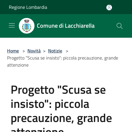
Salta al contenuto principale
Regione Lombardia
Comune di Lacchiarella
Home
>
Novità
>
Notizie
>
Progetto "Scusa se insisto": piccola precauzione, grande
attenzione
Progetto "Scusa se
insisto": piccola
precauzione, grande
attenzione