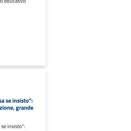
no educativo
a se insisto":
uzione, grande
se insisto":