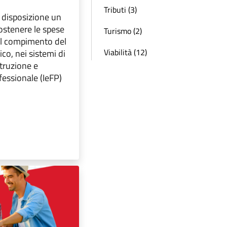
Tributi (3)
 disposizione un
ostenere le spese
Turismo (2)
nel compimento del
Viabilità (12)
co, nei sistemi di
struzione e
essionale (IeFP)