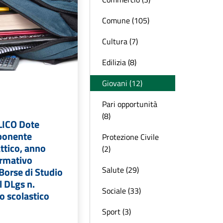
Comune (105)
Cultura (7)
Edilizia (8)
Giovani (12)
Pari opportunità
(8)
ICO Dote
ponente
Protezione Civile
ttico, anno
(2)
ormativo
Salute (29)
Borse di Studio
al DLgs n.
Sociale (33)
o scolastico
Sport (3)