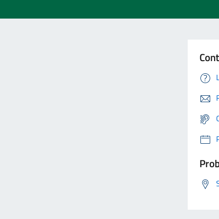
Cont
Prob