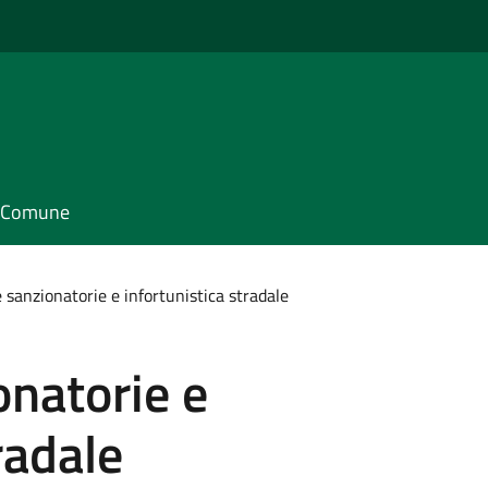
il Comune
 sanzionatorie e infortunistica stradale
natorie e
radale