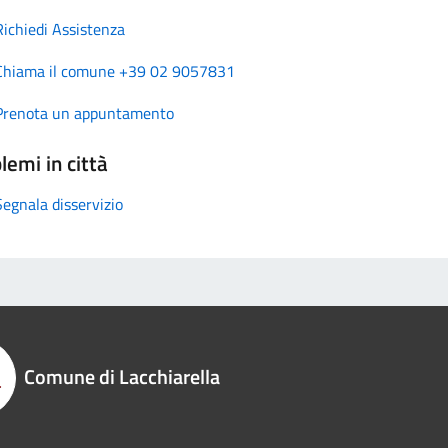
Richiedi Assistenza
Chiama il comune +39 02 9057831
Prenota un appuntamento
lemi in città
Segnala disservizio
Comune di Lacchiarella