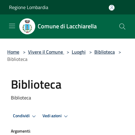
Salta al contenuto principale
Regione Lombardia
Comune di Lacchiarella
Home
>
Vivere il Comune
>
Luoghi
>
Biblioteca
>
Biblioteca
Biblioteca
Biblioteca
Condividi
Vedi azioni
Argomenti: