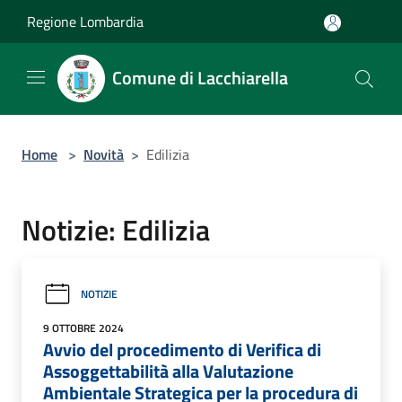
Salta al contenuto principale
Regione Lombardia
Comune di Lacchiarella
Home
>
Novità
>
Edilizia
Notizie: Edilizia
NOTIZIE
9 OTTOBRE 2024
Avvio del procedimento di Verifica di
Assoggettabilità alla Valutazione
Ambientale Strategica per la procedura di