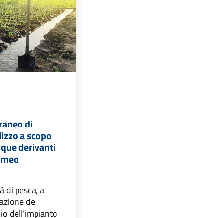
raneo di
lizzo a scopo
cque derivanti
romeo
à di pesca, a
vazione del
io dell’impianto