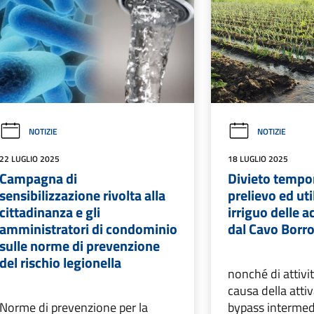
NOTIZIE
NOTIZIE
22 LUGLIO 2025
18 LUGLIO 2025
Campagna di
Divieto tempo
sensibilizzazione rivolta alla
prelievo ed uti
cittadinanza e gli
irriguo delle a
amministratori di condominio
dal Cavo Bor
sulle norme di prevenzione
del rischio legionella
nonché di attivit
causa della atti
Norme di prevenzione per la
bypass intermed