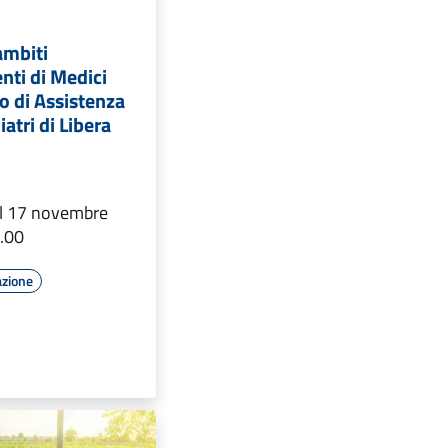
ambiti
enti di Medici
o di Assistenza
atri di Libera
 il 17 novembre
6.00
azione