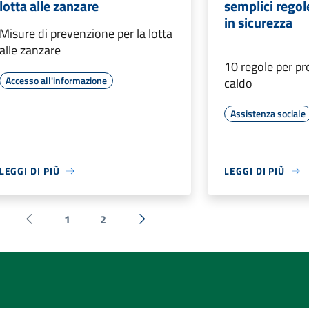
lotta alle zanzare
semplici regol
in sicurezza
Misure di prevenzione per la lotta
alle zanzare
10 regole per pr
Accesso all'informazione
caldo
Assistenza sociale
LEGGI DI PIÙ
LEGGI DI PIÙ
1
2
Pagina precedente
Successiva »