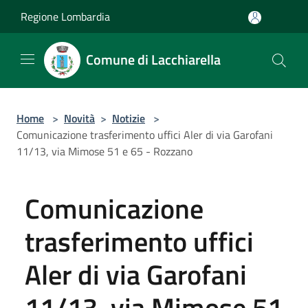
Salta al contenuto principale
Regione Lombardia
Comune di Lacchiarella
Home
>
Novità
>
Notizie
>
Comunicazione trasferimento uffici Aler di via Garofani
11/13, via Mimose 51 e 65 - Rozzano
Comunicazione
trasferimento uffici
Aler di via Garofani
11/13, via Mimose 51