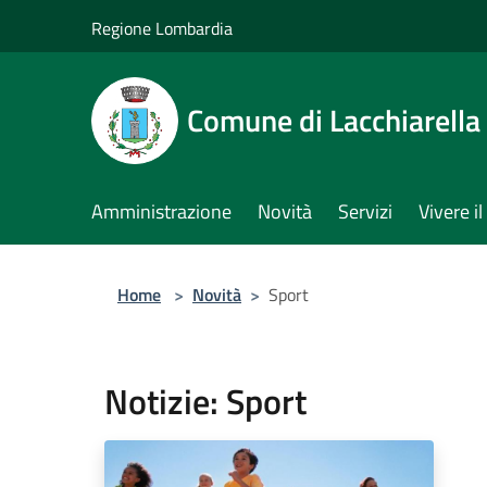
Salta al contenuto principale
Regione Lombardia
Comune di Lacchiarella
Amministrazione
Novità
Servizi
Vivere 
Home
>
Novità
>
Sport
Notizie: Sport