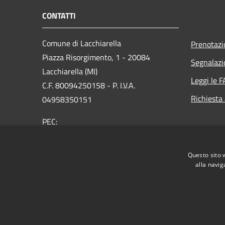
CONTATTI
Comune di Lacchiarella
Prenotaz
Piazza Risorgimento, 1 - 20084
Segnalazi
Lacchiarella (MI)
Leggi le 
C.F. 80094250158 - P. I.V.A.
Richiesta
04958350151
PEC:
protocollo@pec.comune.lacchiarella.mi.it
Centralino Unico: 02 9057831 - Fax 02
Questo sito 
90076622
alla navig
RSS
Accessibilità
Privacy
Cookie
Mappa de