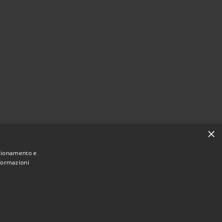
×
nzionamento e
nformazioni
Municipium
Accesso redazione
cchiarella • Powered by
•