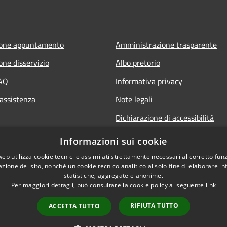
ione appuntamento
Amministrazione trasparente
one disservizio
Albo pretorio
FAQ
Informativa privacy
 assistenza
Note legali
Dichiarazione di accessibilità
Informazioni sui cookie
web utilizza cookie tecnici e assimilati strettamente necessari al corretto fu
azione del sito, nonché un cookie tecnico analitico al solo fine di elaborare i
statistiche, aggregate e anonime.
Per maggiori dettagli, può consultare la cookie policy al seguente
link
RIFIUTA TUTTO
ACCETTA TUTTO
l sito
Copyright © 2026 • Comune di La