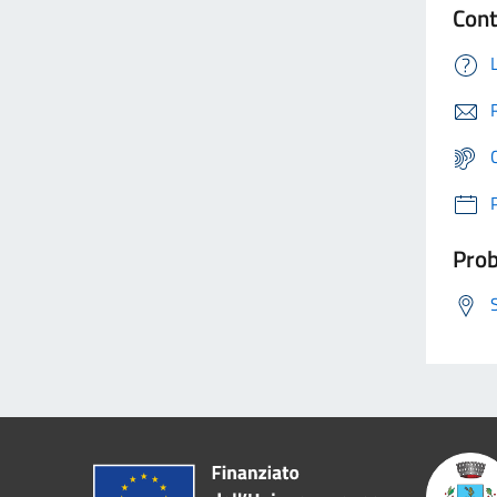
Cont
Prob