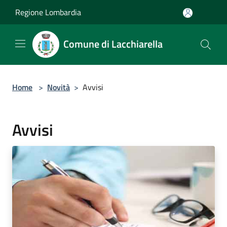
Salta al contenuto principale
Regione Lombardia
Comune di Lacchiarella
Home
>
Novità
>
Avvisi
Avvisi